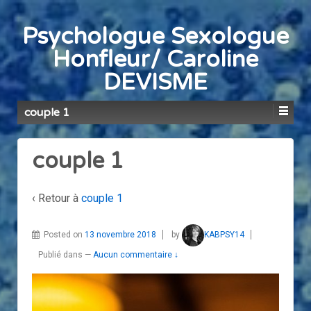
Psychologue Sexologue
Honfleur/ Caroline
DEVISME
couple 1
couple 1
‹ Retour à
couple 1
Posted on
13 novembre 2018
by
KABPSY14
Publié dans
—
Aucun commentaire ↓