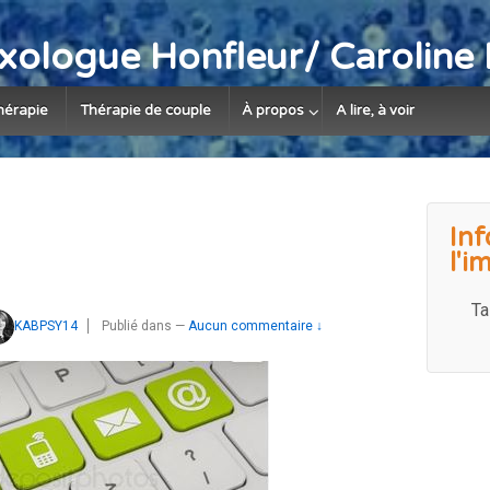
xologue Honfleur/ Carolin
hérapie
Thérapie de couple
À propos
A lire, à voir
Inf
l'i
Ta
KABPSY14
Publié dans
—
Aucun commentaire ↓