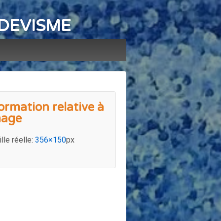
e DEVISME
ormation relative à
mage
ille réelle:
356×150
px