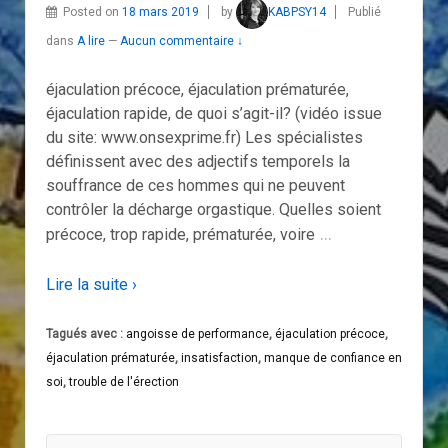
Posted on
18 mars 2019
by
KABPSY14
Publié
dans
A lire
—
Aucun commentaire ↓
éjaculation précoce, éjaculation prématurée,
éjaculation rapide, de quoi s’agit-il? (vidéo issue
du site: www.onsexprime.fr) Les spécialistes
définissent avec des adjectifs temporels la
souffrance de ces hommes qui ne peuvent
contrôler la décharge orgastique. Quelles soient
…
précoce, trop rapide, prématurée, voire
Lire la suite ›
Tagués avec :
angoisse de performance
,
éjaculation précoce
,
éjaculation prématurée
,
insatisfaction
,
manque de confiance en
soi
,
trouble de l'érection