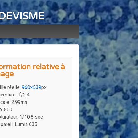
e DEVISME
ormation relative à
mage
ille réelle:
960×539
px
verture : f/2.4
cale: 2.99mn
o: 800
turateur: 1/10.8 sec
pareil: Lumia 635