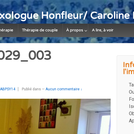
xologue Honfleur/ Carolin
hérapie
Thérapie de couple
À propos
A lire, à voir
029_003
Inf
l'i
Ta
KABPSY14
Publié dans
—
Aucun commentaire ↓
Ou
Fo
Is
Ob
Ap