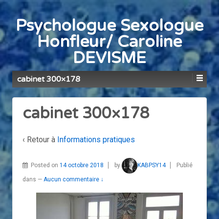
Psychologue Sexologue
Honfleur/ Caroline
DEVISME
cabinet 300×178
cabinet 300×178
‹ Retour à
Informations pratiques
Posted on
14 octobre 2018
by
KABPSY14
Publié
dans
—
Aucun commentaire ↓